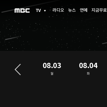
TV
라디오
뉴스
연예
지금무료
08.02
08.03
08.04
일
월
화