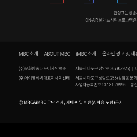
편성표는 방송사
ON-AIR 불가 표시된 프로그램
MBC
ABOUT MBC
iMBC
소개
소개
온라인 광고 및 제
(주)문화방송 대표이사 안형준
서울시 마포구 성암로 267 (03925)
(주)아이엠비씨 대표이사 이선태
서울시 마포구 성암로 255 (상암동 문
사업자등록번호 107-81-78996
통신
ⓒ MBC&iMBC 무단 전재, 재배포 및 이용(AI학습 포함)금지